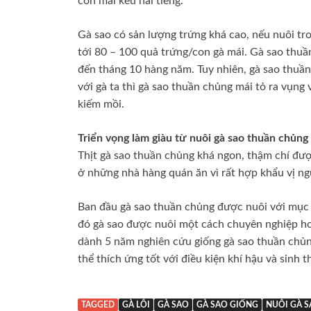
con mái kêu hai tiếng.
Gà sao có sản lượng trứng khá cao, nếu nuôi tro
tới 80 – 100 quả trứng/con gà mái. Gà sao thuầ
đến tháng 10 hàng năm. Tuy nhiên, gà sao thuần
với gà ta thì gà sao thuần chủng mái tỏ ra vụng
kiếm mồi.
Triển vọng làm giàu từ nuôi gà sao thuần chủng
Thịt gà sao thuần chủng khá ngon, thậm chí đư
ở những nhà hàng quán ăn vì rất hợp khẩu vị ng
Ban đầu gà sao thuần chủng được nuôi với mục đ
đó gà sao được nuôi một cách chuyên nghiệp hơ
dành 5 năm nghiên cứu giống gà sao thuần chủn
thể thích ứng tốt với điều kiện khí hậu và sinh t
TAGGED
GÀ LÔI
GÀ SAO
GÀ SAO GIỐNG
NUÔI GÀ 