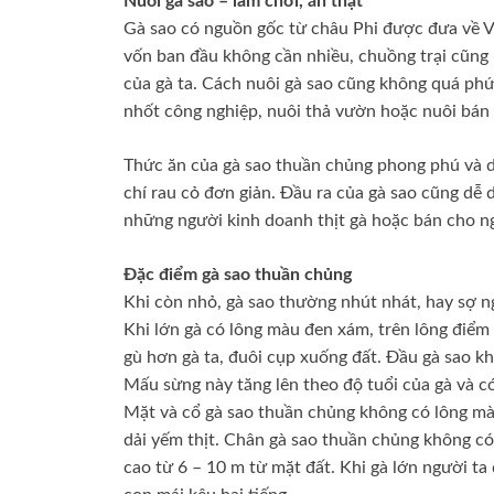
Nuôi gà sao – làm chơi, ăn thật
Gà sao có nguồn gốc từ châu Phi được đưa về Vi
vốn ban đầu không cần nhiều, chuồng trại cũng 
của gà ta. Cách nuôi gà sao cũng không quá phứ
nhốt công nghiệp, nuôi thả vườn hoặc nuôi bán 
Thức ăn của gà sao thuần chủng phong phú và d
chí rau cỏ đơn giản. Đầu ra của gà sao cũng dễ 
những người kinh doanh thịt gà hoặc bán cho n
Đặc điểm gà sao thuần chủng
Khi còn nhỏ, gà sao thường nhút nhát, hay sợ ng
Khi lớn gà có lông màu đen xám, trên lông điểm
gù hơn gà ta, đuôi cụp xuống đất. Đầu gà sao k
Mấu sừng này tăng lên theo độ tuổi của gà và có
Mặt và cổ gà sao thuần chủng không có lông mà 
dải yếm thịt. Chân gà sao thuần chủng không có
cao từ 6 – 10 m từ mặt đất. Khi gà lớn người ta