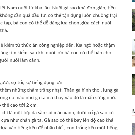
ệt Nam nuôi từ khá lâu. Nuôi gà sao khá đơn giản, tiền
không cần quá đầu tư, có thể tận dụng luôn chuồng trại
c tạp, bà con có thể dễ dàng lựa chọn giữa cách nuôi
thả.
ễ kiếm từ thức ăn công nghiệp đến, lúa ngô hoặc thậm
dàng tìm kiếm, sau khi nuôi lớn bà con có thể bán cho
gười nuôi làm cảnh.
ười, sợ tối, sợ tiếng động lớn.
 thêm những chấm trắng nhạt. Thân gà hình thoi, lưng gà
hông có mào như gà ta mà thay vào đó là mấu sừng nhỏ.
 thể cao tới 2 cm.
chỉ là một lớp da sần sùi màu xanh, dưới cổ gà sao có
 cựa như chân gà ta. Gà sao có thể bay lên độ cao khá
 dựa vào tiếng kêu để nhận biết, con trống kêu một tiếng,