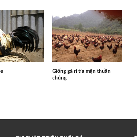
re
Giống gà ri tía mận thuần
chủng