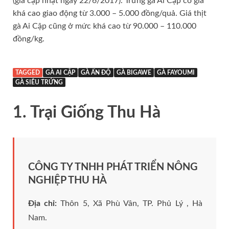
(giá cập nhật ngày 22/6/2017). Trứng gà Ai Cập có giá
khá cao giao động từ 3.000 – 5.000 đồng/quả. Giá thịt
gà Ai Cập cũng ở mức khá cao từ 90.000 – 110.000
đồng/kg.
TAGGED
GÀ AI CẬP
GÀ ẤN ĐỘ
GÀ BIGAWE
GÀ FAYOUMI
GÀ SIÊU TRỨNG
1. Trại Giống Thu Hà
CÔNG TY TNHH PHÁT TRIỂN NÔNG
NGHIỆP THU HÀ
Địa chỉ:
Thôn 5, Xã Phù Vân, TP. Phủ Lý , Hà
Nam.