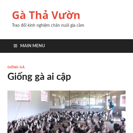
Gà Thả Vườn
Trao đổi kinh nghiệm chăn nuôi gia cầm
MAIN MENU
GIỐNG GÀ
Giống gà ai cập