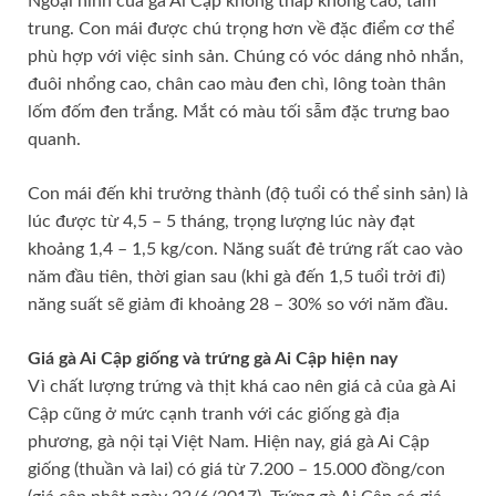
Ngoại hình của gà Ai Cập không thấp không cao, tầm
trung. Con mái được chú trọng hơn về đặc điểm cơ thể
phù hợp với việc sinh sản. Chúng có vóc dáng nhỏ nhắn,
đuôi nhổng cao, chân cao màu đen chì, lông toàn thân
lốm đốm đen trắng. Mắt có màu tối sẫm đặc trưng bao
quanh.
Con mái đến khi trưởng thành (độ tuổi có thể sinh sản) là
lúc được từ 4,5 – 5 tháng, trọng lượng lúc này đạt
khoảng 1,4 – 1,5 kg/con. Năng suất đẻ trứng rất cao vào
năm đầu tiên, thời gian sau (khi gà đến 1,5 tuổi trởi đi)
năng suất sẽ giảm đi khoảng 28 – 30% so với năm đầu.
Giá gà Ai Cập giống và trứng gà Ai Cập hiện nay
Vì chất lượng trứng và thịt khá cao nên giá cả của gà Ai
Cập cũng ở mức cạnh tranh với các giống gà địa
phương, gà nội tại Việt Nam. Hiện nay, giá gà Ai Cập
giống (thuần và lai) có giá từ 7.200 – 15.000 đồng/con