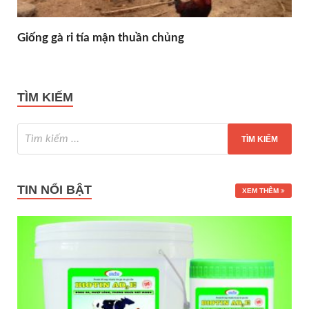
Giống gà ri tía mận thuần chủng
TÌM KIẾM
TIN NỔI BẬT
XEM THÊM